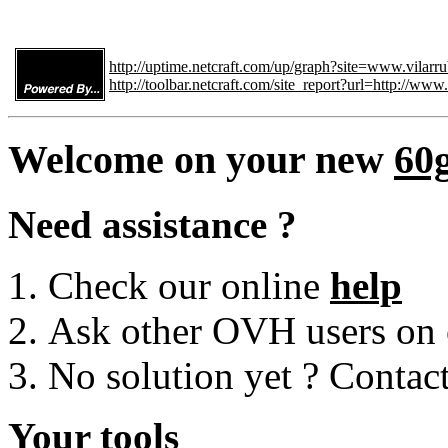
http://uptime.netcraft.com/up/graph?site=www.vilarr
http://toolbar.netcraft.com/site_report?url=http://www
Welcome on your new
60
Need assistance ?
Check our online
help
Ask other OVH users on
No solution yet ? Contac
Your tools